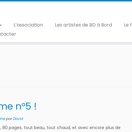
L’association
Les artistes de BD à Bord
Le 
ntacter
me n°5 !
ine
par
David
, 80 pages, tout beau, tout chaud, et avec encore plus de