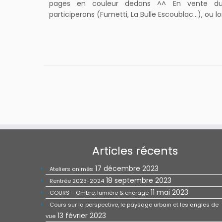
pages en couleur dedans ^^ En vente dura
participerons (Fumetti, La Bulle Escoublac…), ou l
Articles récents
17 décembre 2023
Ateliers animés
18 septembre 2023
Rentrée 2023-2024
11 mai 2023
COURS – Ombre, lumière & encrage
Cours sur la perspective, le paysage urbain et les angles de
13 février 2023
vue