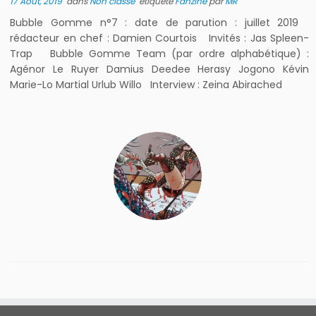
17 Août, 2019
dans
Non classé
étiqueté
Fanzine
par
MR
Bubble Gomme n°7 : date de parution : juillet 2019
rédacteur en chef : Damien Courtois Invités : Jas Spleen-
Trap Bubble Gomme Team (par ordre alphabétique) :
Agénor Le Ruyer Damius Deedee Herasy Jogono Kévin
Marie-Lo Martial Urlub Willo Interview : Zeina Abirached