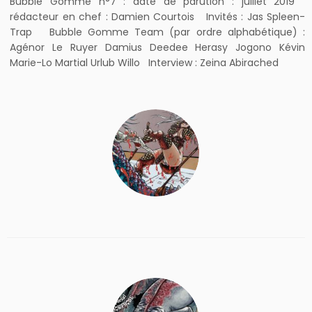
Bubble Gomme n°7 : date de parution : juillet 2019
rédacteur en chef : Damien Courtois Invités : Jas Spleen-
Trap Bubble Gomme Team (par ordre alphabétique) :
Agénor Le Ruyer Damius Deedee Herasy Jogono Kévin
Marie-Lo Martial Urlub Willo Interview : Zeina Abirached