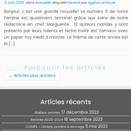
3 Juin, 2018
dans
Actualité
étiqueté
Fanzine
par
Agénor Le Ruyer
Bonjour; c’est une grande nouvelle! Le numéro 6 de notre
fanzine est quasiment terminé! grâce aux soins de notre
rédactrice en chef Marguerite. 12 auteurs nantais y sont
présents par leurs talents et Notre invité est Yamano avec
un paper-toy inédit à monter. Le thème de cette année est
la […]
Parcourir les articles
←
Articles plus anciens
Articles récents
17 décembre 2023
Ateliers animés
18 septembre 2023
Rentrée 2023-2024
11 mai 2023
COURS – Ombre, lumière & encrage