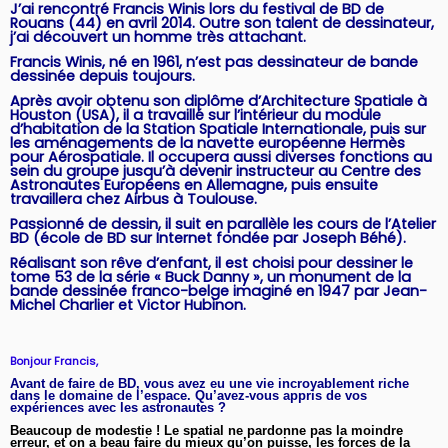
J’ai rencontré Francis Winis lors du festival de BD de
Rouans (44) en avril 2014. Outre son talent de dessinateur,
j’ai découvert un homme très attachant.
Francis Winis, né en 1961, n’est pas dessinateur de bande
dessinée depuis toujours.
Après avoir obtenu son diplôme d’Architecture Spatiale à
Houston (USA), il a travaillé sur l’intérieur du module
d’habitation de la Station Spatiale Internationale, puis sur
les aménagements de la navette européenne Hermès
pour Aérospatiale. Il occupera aussi diverses fonctions au
sein du groupe jusqu’à devenir instructeur au Centre des
Astronautes Européens en Allemagne, puis ensuite
travaillera chez Airbus à Toulouse.
Passionné de dessin, il suit en parallèle les cours de l’Atelier
BD (école de BD sur Internet fondée par Joseph Béhé).
Réalisant son rêve d’enfant, il est choisi pour dessiner le
tome 53 de la série « Buck Danny », un monument de la
bande dessinée franco-belge imaginé en 1947 par Jean-
Michel Charlier et Victor Hubinon.
Bonjour Francis,
Avant de faire de BD, vous avez eu une vie incroyablement riche
dans le domaine de l’espace. Qu’avez-vous appris de vos
expériences avec les astronautes ?
Beaucoup de modestie ! Le spatial ne pardonne pas la moindre
erreur, et on a beau faire du mieux qu’on puisse, les forces de la