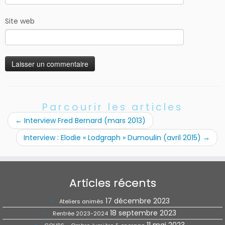
Site web
Parcourir les articles
←
Interview Fred Bernard (mars 2013)
Interview : Elodie « Lodgraph » Dumoulin (avril 2015)
→
Articles récents
17 décembre 2023
Ateliers animés
18 septembre 2023
Rentrée 2023-2024