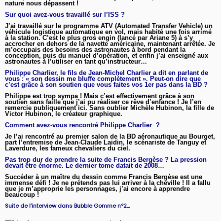
nature nous dépassent !
Sur quoi avez-vous travaillé sur l’ISS ?
J’ai travaillé sur le programme ATV (Automated Transfer Vehicle) un
véhicule logistique automatique en vol, mais habité une fois arrimé
à la station. C’est le plus gros engin (lancé par Ariane 5) à s’y
accrocher en dehors de la navette américaine, maintenant arrêtée. Je
m’occupais des besoins des astronautes à bord pendant la
conception, puis du manuel d’opération, et enfin j’ai enseigné aux
astronautes à l’utiliser en tant qu’instructeur…
Philippe Charlier, le fils de Jean-Michel Charlier a dit en parlant de
vous : « son dessin me bluffe complètement ». Peut-on dire que
c’est grâce à son soutien que vous faites vos 1er pas dans la BD ?
Philippe est trop sympa ! Mais c’est effectivement grâce à son
soutien sans faille que j’ai pu réaliser ce rêve d’enfance ! Je l’en
remercie publiquement ici. Sans oublier Michèle Hubinon, la fille de
Victor Hubinon, le créateur graphique.
Comment avez-vous rencontré Philippe Charlier ?
Je l’ai rencontré au premier salon de la BD aéronautique au Bourget,
part l’entremise de Jean-Claude Laidin, le scénariste de Tanguy et
Laverdure, les fameux chevaliers du ciel.
Pas trop dur de prendre la suite de Francis Bergèse ? La pression
devait être énorme. Le dernier tome datait de 2008…
Succéder à un maître du dessin comme Francis Bergèse est une
immense défi ! Je ne prétends pas lui arriver à la cheville ! Il a fallu
que je m’approprie les personnages, j’ai encore à apprendre
beaucoup !
Suite de l’interview dans Bubble Gomme n°2…